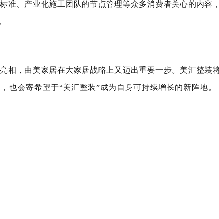
标准、产业化施工团队的节点管理等众多消费者关心的内容
。
亮相，曲美家居在大家居战略上又迈出重要一步。美汇整装
，也会寄希望于“美汇整装”成为自身可持续增长的新阵地。
年北京建博会
新型门窗展会
定制家居展
定制门窗展
定制门业展
览会
集成墙顶展会
集成吊顶展览会
全屋定制整装展
北京建博
帘布艺展
皮革软装展
壁纸展
墙纸展会
墙纸壁布展
壁纸展会
展会
2024上海墙纸软装展
上海墙布展会
上海壁纸博览会
上海
会
家纺布艺展
窗帘布艺展览会
窗帘展会
墙纸软装博览会
：