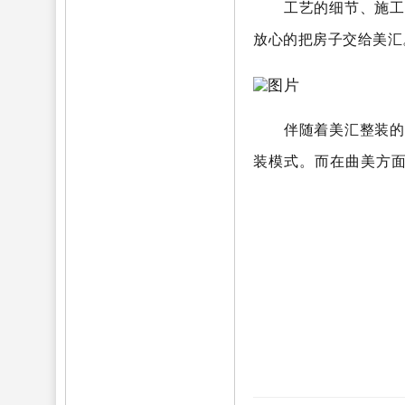
工艺的细节、施工
放心的把房子交给美汇
伴随着美汇整装的
装模式。而在曲美方面
会
北京建博展
2025
业展会
全屋定制顶墙博
全屋定制家居展
深圳窗
京壁纸展览会
北京墙纸
皮革软包展
布艺软装展
会
北京家具展