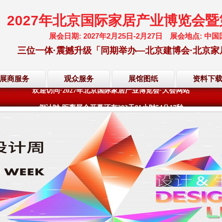
2027年北京国际家居产业博览会
展会日期: 2027年2月25日-2月27日 展会地点:
三位一体·震撼升级「同期举办—北京建博会·北京家
展商服务
观众服务
展馆图纸
资料下
欢迎访问·2027年北京国际家居产业博览会·大会网站
倒计时·距离展会开幕还有
202
天
01
小时
54
分
16
秒
欢迎访问·2027年北京国际家居产业博览会·大会网站
倒计时·距离展会开幕还有
202
天
01
小时
54
分
16
秒